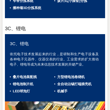
窄带分拣系统
拨片式(小摆臂)分拣
播种墙3D分拣系统
3C、锂电
3C、锂电
依托电子技术发展起来的行业，是研制和生产电子设备及
各种电子元器件、仪器仪表的行业。
工业需求的扩大
推动
电子、锂电等
成为未来
信息技术
发展的
关键产业。
叠片电池装配线
方型锂电池卷绕机
锂电池制片机
全自动沾锡打端插壳机
LED球泡灯
机械手