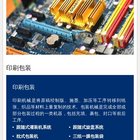
印刷包装
印刷包装
印刷机械是将原稿经
制版、施墨、加压等工序转移到纸
张、织品等材料上量复制的技术
。包装机械
是
完成全部或
部分包装过程的一类机器
，
包括充填、裹包、封口等
前后
工序
。
跟随式灌装机系统
跟随式旋盖系统
枕式包装机
三纸一膜包装袋