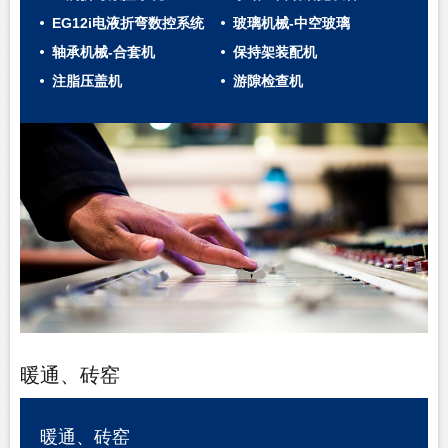
EG12i电液折弯数控系统
玻璃机械-中空玻璃
轴承机械-合套机
保持架装配机
注脂压盖机
游隙检查机
暖通、砖窑
暖通、砖窑